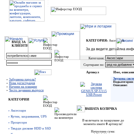
КАТЕГОРИЯ:
Аксесоари
ВХОД ЗА
КЛИЕНТИ
За да видите детайлна инф
Категория:
Сортиране по:
Артикул
Име, описани
Звукова сист
»
Забравена парола?
Подкатегория:
»
Нова регистрация
Описание:
»
Начини на плащане
»
Често задавани въпроси
КАТЕГОРИИ
ВАШАТА КОЛИЧКА
» Аксесоари
» Кутии, захранвания, UPS
В количката за пазаруване до
» Процесори
момента имате
0
артикула!
» Твърди дискове HDD и SSD
Натрупана сума: