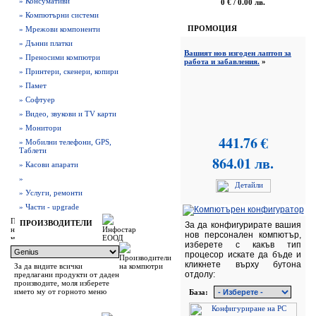
» Консумативи
0 € / 0.00 лв.
» Компютърни системи
ПРОМОЦИЯ
» Мрежови компоненти
» Дънни платки
Вашият нов изгоден лаптоп за
» Преносими компютри
работа и забавления.
»
» Принтери, скенери, копири
» Памет
» Софтуер
» Видео, звукови и TV карти
» Монитори
441.76 €
» Мобилни телефони, GPS,
Таблети
864.01 лв.
» Касови апарати
»
» Услуги, ремонти
» Части - upgrade
ПРОИЗВОДИТЕЛИ
За да конфигурирате вашия
нов персонален компютър,
изберете с какъв тип
процесор искате да бъде и
кликнете върху бутона
За да видите всички
отдолу:
предлагани продукти от даден
производите, моля изберете
името му от горното меню
База: