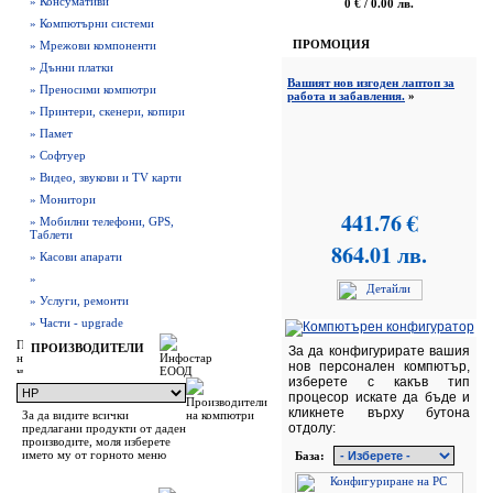
» Консумативи
0 € / 0.00 лв.
» Компютърни системи
ПРОМОЦИЯ
» Мрежови компоненти
» Дънни платки
Вашият нов изгоден лаптоп за
» Преносими компютри
работа и забавления.
»
» Принтери, скенери, копири
» Памет
» Софтуер
» Видео, звукови и TV карти
» Монитори
441.76 €
» Мобилни телефони, GPS,
Таблети
864.01 лв.
» Касови апарати
»
» Услуги, ремонти
» Части - upgrade
ПРОИЗВОДИТЕЛИ
За да конфигурирате вашия
нов персонален компютър,
изберете с какъв тип
процесор искате да бъде и
кликнете върху бутона
За да видите всички
отдолу:
предлагани продукти от даден
производите, моля изберете
името му от горното меню
База: