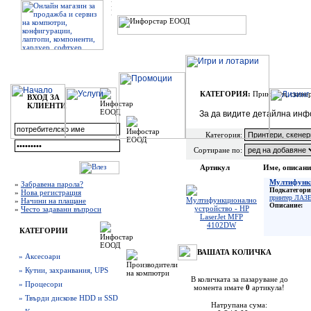
КАТЕГОРИЯ:
Принтери, скене
ВХОД ЗА
КЛИЕНТИ
За да видите детайлна инф
Категория:
Сортиране по:
Артикул
Име, описани
Мултифункц
»
Забравена парола?
Подкатегори
»
Нова регистрация
принтер ЛАЗ
»
Начини на плащане
Описание:
»
Често задавани въпроси
КАТЕГОРИИ
ВАШАТА КОЛИЧКА
» Аксесоари
» Кутии, захранвания, UPS
В количката за пазаруване до
» Процесори
момента имате
0
артикула!
» Твърди дискове HDD и SSD
Натрупана сума: