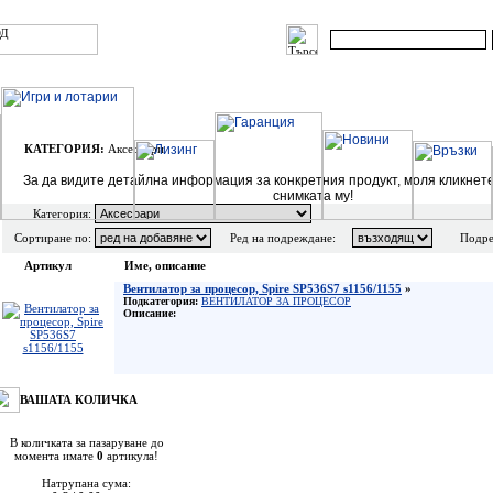
КАТЕГОРИЯ:
Аксесоари
За да видите детайлна информация за конкретния продукт, моля кликнет
снимката му!
Категория:
Сортиране по:
Ред на подреждане:
Подре
Артикул
Име, описание
Вентилатор за процесор, Spire SP536S7 s1156/1155
»
Подкатегория:
ВЕНТИЛАТОР ЗА ПРОЦЕСОР
Описание:
ВАШАТА КОЛИЧКА
В количката за пазаруване до
момента имате
0
артикула!
Натрупана сума: