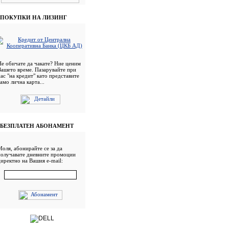
ПОКУПКИ НА ЛИЗИНГ
Не обичате да чакате? Ние ценим
Вашето време. Пазарувайте при
ас "на кредит" като представите
амо лична карта...
БЕЗПЛАТЕН АБОНАМЕНТ
Моля, абонирайте се за да
получавате дневните промоции
директно на Вашия e-mail: