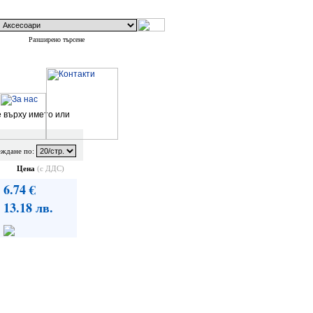
Разширено търсене
е върху името или
ждане по:
Цена
(с ДДС)
6.74 €
13.18 лв.