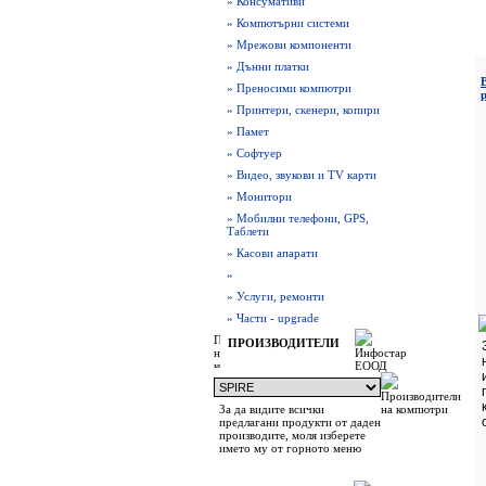
» Консумативи
» Компютърни системи
» Мрежови компоненти
» Дънни платки
» Преносими компютри
» Принтери, скенери, копири
» Памет
» Софтуер
» Видео, звукови и TV карти
» Монитори
» Мобилни телефони, GPS,
Таблети
» Касови апарати
»
» Услуги, ремонти
» Части - upgrade
ПРОИЗВОДИТЕЛИ
За да видите всички
предлагани продукти от даден
производите, моля изберете
името му от горното меню