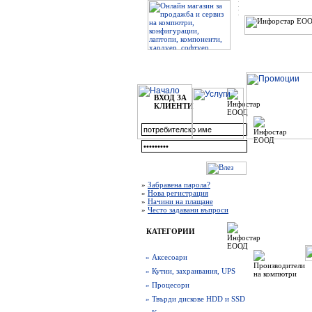
ВХОД ЗА
КЛИЕНТИ
»
Забравена парола?
»
Нова регистрация
»
Начини на плащане
»
Често задавани въпроси
КАТЕГОРИИ
» Аксесоари
» Кутии, захранвания, UPS
» Процесори
» Твърди дискове HDD и SSD