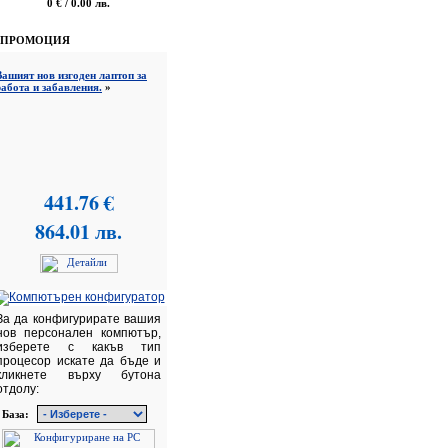
0 € / 0.00 лв.
ПРОМОЦИЯ
Вашият нов изгоден лаптоп за
работа и забавления.
»
441.76 €
864.01 лв.
За да конфигурирате вашия
нов персонален компютър,
изберете с какъв тип
процесор искате да бъде и
кликнете върху бутона
отдолу:
База: