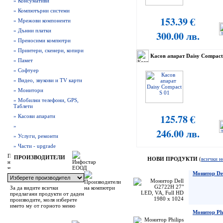
» Консумативи
» Компютърни системи
153.39 €
» Мрежови компоненти
» Дънни платки
300.00 лв.
» Преносими компютри
» Принтери, скенери, копири
Касов апарат Daisy Compact
» Памет
» Софтуер
» Видео, звукови и TV карти
» Монитори
» Мобилни телефони, GPS,
Таблети
125.78 €
» Касови апарати
»
246.00 лв.
» Услуги, ремонти
» Части - upgrade
ПРОИЗВОДИТЕЛИ
НОВИ ПРОДУКТИ
(
всички н
Монитор Del
За да видите всички
предлагани продукти от даден
производите, моля изберете
името му от горното меню
Монитор Ph