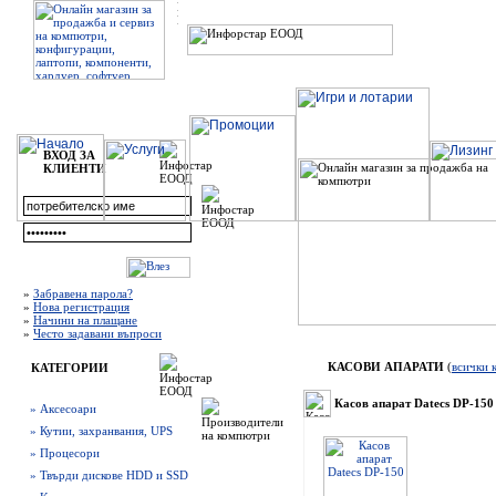
ВХОД ЗА
КЛИЕНТИ
»
Забравена парола?
»
Нова регистрация
»
Начини на плащане
»
Често задавани въпроси
КАСОВИ АПАРАТИ
(
всички 
КАТЕГОРИИ
Касов апарат Datecs DP-150
» Аксесоари
» Кутии, захранвания, UPS
» Процесори
» Твърди дискове HDD и SSD