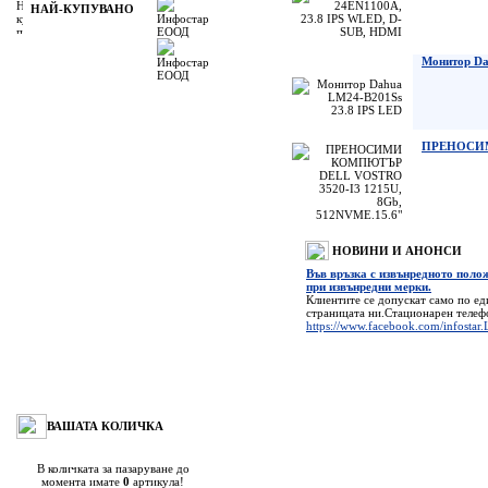
НАЙ-КУПУВАНО
Монитор Da
ПРЕНОСИМИ
НОВИНИ И АНОНСИ
Във връзка с извънредното пол
при извънредни мерки.
Клиентите се допускат само по е
страницата ни.Стационарен теле
https://www.facebook.com/infostar.
ВАШАТА КОЛИЧКА
В количката за пазаруване до
момента имате
0
артикула!