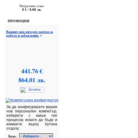
Натрупана сума:
0 € / 0.00 лв.
ПРОМОЦИЯ
Вашият нов изгоден лаптоп за
работа и забавления.
»
441.76 €
864.01 лв.
За да конфигурирате вашия
нов персонален компютър,
изберете с какъв тип
процесор искате да бъде и
кликнете върху бутона
отдолу:
База: