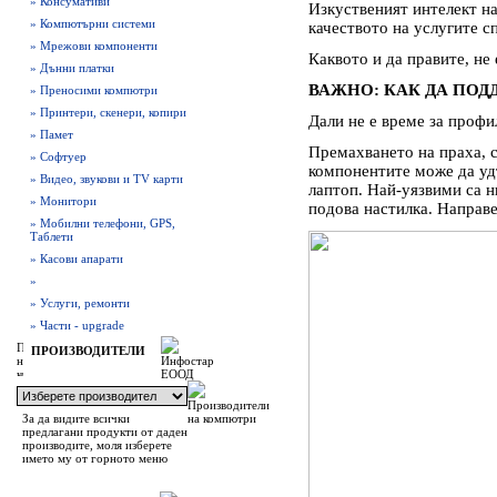
» Консумативи
Изкуственият интелект н
» Компютърни системи
качеството на услугите с
» Мрежови компоненти
Каквото и да правите, не
» Дънни платки
ВАЖНО: КАК ДА ПОД
» Преносими компютри
» Принтери, скенери, копири
Дали не е време за проф
» Памет
Премахването на праха, 
» Софтуер
компонентите може да у
» Видео, звукови и TV карти
лаптоп. Най-уязвими са 
» Монитори
подова настилка. Направе
» Мобилни телефони, GPS,
Таблети
» Касови апарати
»
» Услуги, ремонти
» Части - upgrade
ПРОИЗВОДИТЕЛИ
За да видите всички
предлагани продукти от даден
производите, моля изберете
името му от горното меню