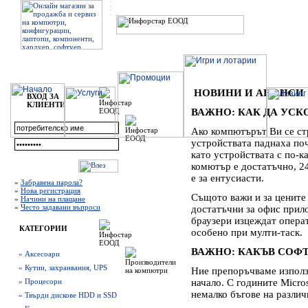
НОВИНИ И АНОНСИ
ВХОД ЗА
КЛИЕНТИ
ВАЖНО: КАК ДА УСК
Ако компютърът Ви се ст
устройствата паднаха по
като устройствата с по-к
комютър е достатъчно, 2
е за ентусиасти.
»
Забравена парола?
»
Нова регистрация
Същото важи и за цените
»
Начини на плащане
»
Често задавани въпроси
достатъчни за офис прило
браузери изцеждат операт
КАТЕГОРИИ
особено при мулти-таск.
ВАЖНО: КАКЪВ СОФТ
» Аксесоари
» Кутии, захранвания, UPS
Ние препоръчваме използ
» Процесори
начало. С годините Micro
немалко бъгове на разли
» Твърди дискове HDD и SSD