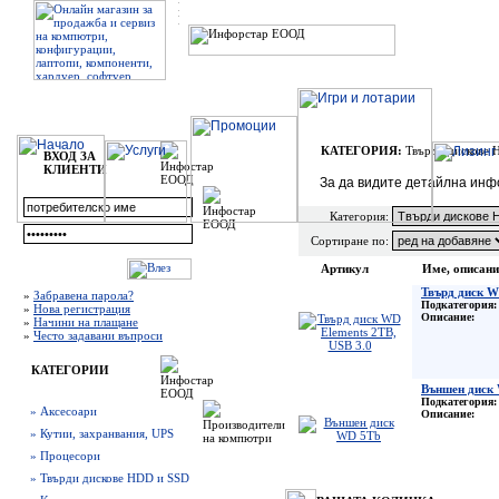
КАТЕГОРИЯ:
Твърди дискове 
ВХОД ЗА
КЛИЕНТИ
За да видите детайлна инф
Категория:
Сортиране по:
Артикул
Име, описани
Твърд диск W
»
Забравена парола?
Подкатегория:
»
Нова регистрация
Описание:
»
Начини на плащане
»
Често задавани въпроси
КАТЕГОРИИ
Външен диск
Подкатегория:
» Аксесоари
Описание:
» Кутии, захранвания, UPS
» Процесори
» Твърди дискове HDD и SSD