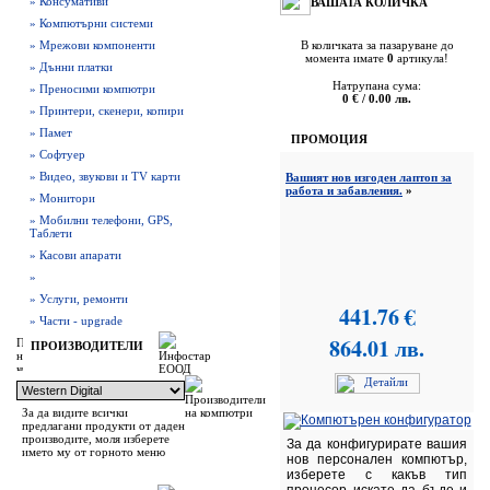
» Консумативи
ВАШАТА КОЛИЧКА
» Компютърни системи
» Мрежови компоненти
В количката за пазаруване до
момента имате
0
артикула!
» Дънни платки
Натрупана сума:
» Преносими компютри
0 € / 0.00 лв.
» Принтери, скенери, копири
» Памет
ПРОМОЦИЯ
» Софтуер
» Видео, звукови и TV карти
Вашият нов изгоден лаптоп за
работа и забавления.
»
» Монитори
» Мобилни телефони, GPS,
Таблети
» Касови апарати
»
» Услуги, ремонти
441.76 €
» Части - upgrade
864.01 лв.
ПРОИЗВОДИТЕЛИ
За да видите всички
предлагани продукти от даден
производите, моля изберете
За да конфигурирате вашия
името му от горното меню
нов персонален компютър,
изберете с какъв тип