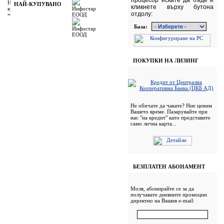
процесор искате да бъде и
НАЙ-КУПУВАНО
кликнете върху бутона
отдолу:
База:
ПОКУПКИ НА ЛИЗИНГ
Не обичате да чакате? Ние ценим
Вашето време. Пазарувайте при
нас "на кредит" като представите
само лична карта...
БЕЗПЛАТЕН АБОНАМЕНТ
Моля, абонирайте се за да
получавате дневните промоции
директно на Вашия e-mail: