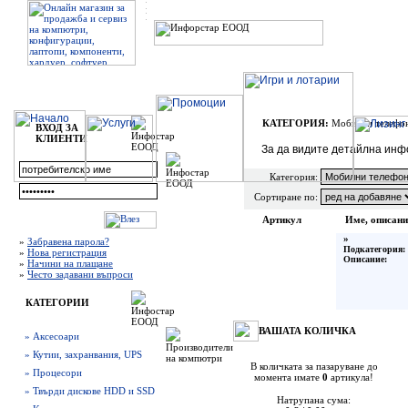
КАТЕГОРИЯ:
Мобилни телефон
ВХОД ЗА
КЛИЕНТИ
За да видите детайлна инф
Категория:
Сортиране по:
Артикул
Име, описани
»
»
Забравена парола?
Подкатегория:
»
Нова регистрация
Описание:
»
Начини на плащане
»
Често задавани въпроси
КАТЕГОРИИ
ВАШАТА КОЛИЧКА
» Аксесоари
» Кутии, захранвания, UPS
В количката за пазаруване до
» Процесори
момента имате
0
артикула!
» Твърди дискове HDD и SSD
Натрупана сума: