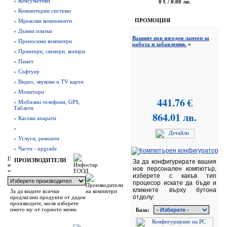
» Консумативи
0 € / 0.00 лв.
» Компютърни системи
ПРОМОЦИЯ
» Мрежови компоненти
» Дънни платки
Вашият нов изгоден лаптоп за
» Преносими компютри
работа и забавления.
»
» Принтери, скенери, копири
» Памет
» Софтуер
» Видео, звукови и TV карти
» Монитори
441.76 €
» Мобилни телефони, GPS,
Таблети
864.01 лв.
» Касови апарати
»
» Услуги, ремонти
» Части - upgrade
ПРОИЗВОДИТЕЛИ
За да конфигурирате вашия
нов персонален компютър,
изберете с какъв тип
процесор искате да бъде и
кликнете върху бутона
За да видите всички
отдолу:
предлагани продукти от даден
производите, моля изберете
името му от горното меню
База: