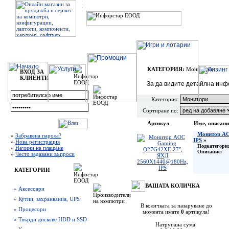
КАТЕГОРИЯ:
Монитори
ВХОД ЗА
КЛИЕНТИ
За да видите детайлна инф
Категория:
Сортиране по:
Артикул
Име, описани
Монитор A
»
Забравена парола?
IPS
»
»
Нова регистрация
Подкатегори
»
Начини на плащане
Описание:
»
Често задавани въпроси
КАТЕГОРИИ
ВАШАТА КОЛИЧКА
» Аксесоари
» Кутии, захранвания, UPS
В количката за пазаруване до
» Процесори
момента имате
0
артикула!
» Твърди дискове HDD и SSD
Натрупана сума: