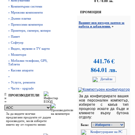
» Консумативи
0 € / 0.00 лв.
» Компютърни системи
ПРОМОЦИЯ
» Мрежови компоненти
» Дънни платки
Вашият нов изгоден лаптоп за
» Преносими компютри
работа и забавления.
»
» Принтери, скенери, копири
» Памет
» Софтуер
» Видео, звукови и TV карти
» Монитори
441.76 €
» Мобилни телефони, GPS,
Таблети
864.01 лв.
» Касови апарати
»
» Услуги, ремонти
» Части - upgrade
ПРОИЗВОДИТЕЛИ
За да конфигурирате вашия
нов персонален компютър,
изберете с какъв тип
процесор искате да бъде и
кликнете върху бутона
За да видите всички
отдолу:
предлагани продукти от даден
производите, моля изберете
името му от горното меню
База: