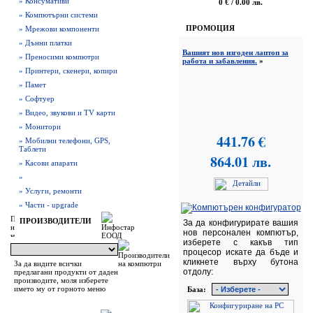
» Консумативи
0 € / 0.00 лв.
» Компютърни системи
ПРОМОЦИЯ
» Мрежови компоненти
» Дънни платки
Вашият нов изгоден лаптоп за
» Преносими компютри
работа и забавления.
»
» Принтери, скенери, копири
» Памет
» Софтуер
» Видео, звукови и TV карти
» Монитори
441.76 €
» Мобилни телефони, GPS,
Таблети
864.01 лв.
» Касови апарати
»
» Услуги, ремонти
» Части - upgrade
ПРОИЗВОДИТЕЛИ
За да конфигурирате вашия
нов персонален компютър,
изберете с какъв тип
процесор искате да бъде и
кликнете върху бутона
За да видите всички
отдолу:
предлагани продукти от даден
производите, моля изберете
името му от горното меню
База: