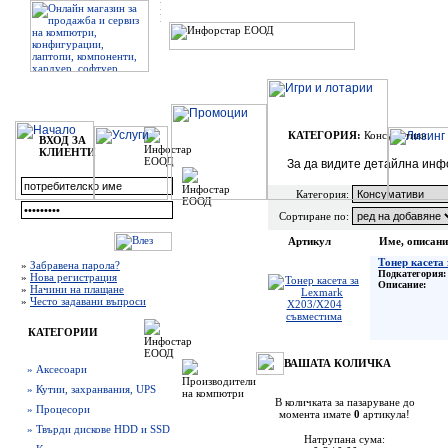
КАТЕГОРИЯ:
Консумативи
ВХОД ЗА
КЛИЕНТИ
За да видите детайлна инф
Категория:
Сортиране по:
Артикул
Име, описани
Тонер касета
»
Забравена парола?
Подкатегория:
»
Нова регистрация
Описание:
»
Начини на плащане
»
Често задавани въпроси
КАТЕГОРИИ
ВАШАТА КОЛИЧКА
» Аксесоари
» Кутии, захранвания, UPS
В количката за пазаруване до
» Процесори
момента имате
0
артикула!
» Твърди дискове HDD и SSD
Натрупана сума: