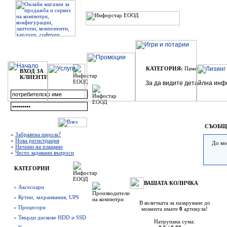
КАТЕГОРИЯ:
Памет
ВХОД ЗА
КЛИЕНТИ
За да видите детайлна инф
СЪОБЩ
»
Забравена парола?
»
Нова регистрация
До мо
»
Начини на плащане
»
Често задавани въпроси
КАТЕГОРИИ
ВАШАТА КОЛИЧКА
» Аксесоари
» Кутии, захранвания, UPS
В количката за пазаруване до
» Процесори
момента имате
0
артикула!
» Твърди дискове HDD и SSD
Натрупана сума: