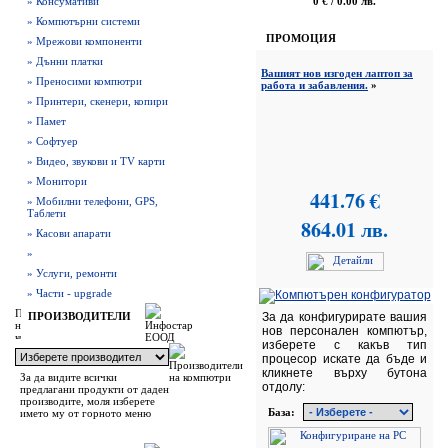
» Консумативи
0 € / 0.00 лв.
» Компютърни системи
ПРОМОЦИЯ
» Мрежови компоненти
» Дънни платки
Вашият нов изгоден лаптоп за
» Преносими компютри
работа и забавления.
»
» Принтери, скенери, копири
» Памет
» Софтуер
» Видео, звукови и TV карти
» Монитори
441.76 €
» Мобилни телефони, GPS,
Таблети
864.01 лв.
» Касови апарати
»
» Услуги, ремонти
» Части - upgrade
ПРОИЗВОДИТЕЛИ
За да конфигурирате вашия
нов персонален компютър,
изберете с какъв тип
процесор искате да бъде и
кликнете върху бутона
За да видите всички
отдолу:
предлагани продукти от даден
производите, моля изберете
База:
името му от горното меню