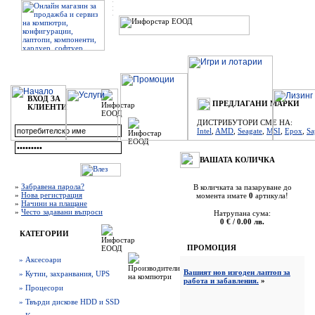
ВХОД ЗА
ПРЕДЛАГАНИ МАРКИ
КЛИЕНТИ
ДИСТРИБУТОРИ СМЕ НА:
Intel
,
AMD
,
Seagate
,
MSI
,
Epox
,
Sa
ВАШАТА КОЛИЧКА
»
Забравена парола?
В количката за пазаруване до
»
Нова регистрация
момента имате
0
артикула!
»
Начини на плащане
»
Често задавани въпроси
Натрупана сума:
0 € / 0.00 лв.
КАТЕГОРИИ
ПРОМОЦИЯ
» Аксесоари
Вашият нов изгоден лаптоп за
» Кутии, захранвания, UPS
работа и забавления.
»
» Процесори
» Твърди дискове HDD и SSD