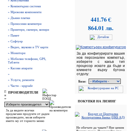
» Консумативи
» Компютърни системи
» Мрежови компоненти
441.76 €
» Дънни платки
» Преносими компютри
864.01 лв.
» Принтери, скенери, копири
» Памет
» Софтуер
» Видео, звукови и TV карти
» Монитори
За да конфигурирате вашия
нов персонален компютър,
» Мобилни телефони, GPS,
изберете с какъв тип
Таблети
процесор искате да бъде и
» Касови апарати
кликнете върху бутона
отдолу:
»
» Услуги, ремонти
База:
» Части - upgrade
ПРОИЗВОДИТЕЛИ
ПОКУПКИ НА ЛИЗИНГ
За да видите всички
предлагани продукти от даден
производите, моля изберете
името му от горното меню
Не обичате да чакате? Ние ценим