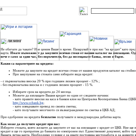
ЛИЗИНГ
Не обичате да чакате? Ние ценим Вашето време. Пазарувайте при нас "на кредит" като пре
карта.
Имате възможност да закупите всички стоки от нашия каталог на изплащане. Од
вече е само за един час, без поръчители, без да посещавате банка, лесно и бързо.
Какви са параметрите на кредита:
Можете да закупите на кредит всички стоки от нашия продуктов каталог на стойнос
При закупуване на стоката сами избирате вида кредит:
- с първоначална вноска 20 % при годишен лихвен процент - 12% ;
- без първоначална вноска и с годишен лихвен процент - 15 %.
Избирате срок на кредита до 24 месеца.
Можете да изплащате Вашия кредит по един от следните начини:
- като правите вноски на каса в банков клон на Централна Кооперативна Банка (ЦК
http://www.ccbank.bg
;
- като извършвате превод по своята сметка;
- като получавате месечното си възнаграждение по сметка в ЦКБ АД;
При одобрение на кредита
безплатно
получавате и международна дебитна карта.
Как може да получите кредит при нас:
Изберете стоката, която желаете да закупите от нас на изплащане с кредит от ЦКБ. Ние ще
кредит и ще го препратим до банката по електронен път. Единственият документ, който тря
Вашата лична карта. Необходимо условие е да имате постоянна месторабота и да живеете 