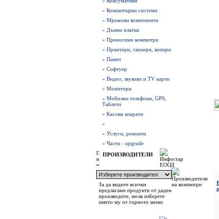
» Консумативи
» Компютърни системи
» Мрежови компоненти
» Дънни платки
» Преносими компютри
» Принтери, скенери, копири
» Памет
» Софтуер
» Видео, звукови и TV карти
» Монитори
» Мобилни телефони, GPS,
Таблети
» Касови апарати
»
» Услуги, ремонти
» Части - upgrade
ПРОИЗВОДИТЕЛИ
За да видите всички
предлагани продукти от даден
производите, моля изберете
името му от горното меню