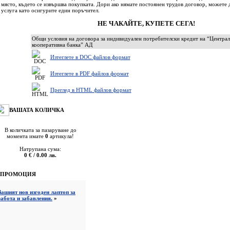
място, където се извършва покупката. Дори ако нямате постоянен трудов договор, можете д
услуга като осигурите един поръчител.
НЕ ЧАКАЙТЕ, КУПЕТЕ СЕГА!
Общи условия на договора за индивидуален потребителски кредит на “Централ
кооперативна банка” АД
Изтеглете в DOC файлов формат
Изтеглете в PDF файлов формат
Преглед в HTML файлов формат
ВАШАТА КОЛИЧКА
В количката за пазаруване до
момента имате
0
артикула!
Натрупана сума:
0 € / 0.00 лв.
ПРОМОЦИЯ
Вашият нов изгоден лаптоп за
работа и забавления.
»