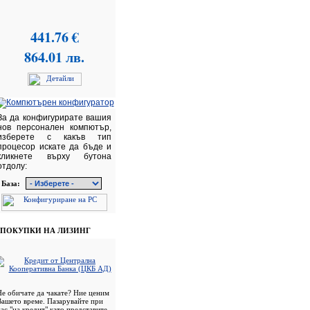
441.76 €
864.01 лв.
За да конфигурирате вашия
нов персонален компютър,
изберете с какъв тип
процесор искате да бъде и
кликнете върху бутона
отдолу:
База:
ПОКУПКИ НА ЛИЗИНГ
Не обичате да чакате? Ние ценим
Вашето време. Пазарувайте при
ас "на кредит" като представите