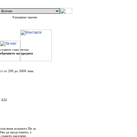
Разширено търсене
дставите само лична
обрението на кредита
т от 200 до 3000 лева.
Б АД)
 попълним искането Ви за
бва да представите, е
в същото населено