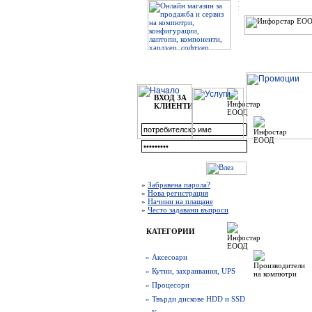
ВХОД ЗА
КЛИЕНТИ
»
Забравена парола?
»
Нова регистрация
»
Начини на плащане
»
Често задавани въпроси
КАТЕГОРИИ
» Аксесоари
» Кутии, захранвания, UPS
» Процесори
» Твърди дискове HDD и SSD